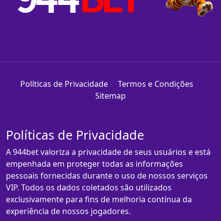
Políticas de Privacidade
Termos e Condições
Sitemap
Políticas de Privacidade
A 944bet valoriza a privacidade de seus usuários e está
empenhada em proteger todas as informações
pessoais fornecidas durante o uso de nossos serviços
VIP. Todos os dados coletados são utilizados
exclusivamente para fins de melhoria contínua da
experiência de nossos jogadores.