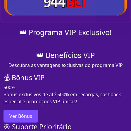
👑 Programa VIP Exclusivo!
👑 Benefícios VIP
Descubra as vantagens exclusivas do programa VIP
💰 Bônus VIP
500%
Bônus exclusivos de até 500% em recargas, cashback
especial e promoções VIP únicas!
Ver Bônus
🎯 Suporte Prioritário