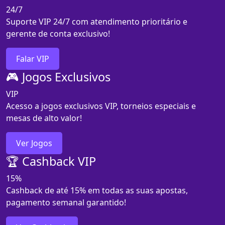
24/7
Suporte VIP 24/7 com atendimento prioritário e
gerente de conta exclusivo!
Falar VIP
🎮 Jogos Exclusivos
VIP
Acesso a jogos exclusivos VIP, torneios especiais e
mesas de alto valor!
Ver Jogos
🏆 Cashback VIP
15%
Cashback de até 15% em todas as suas apostas,
pagamento semanal garantido!