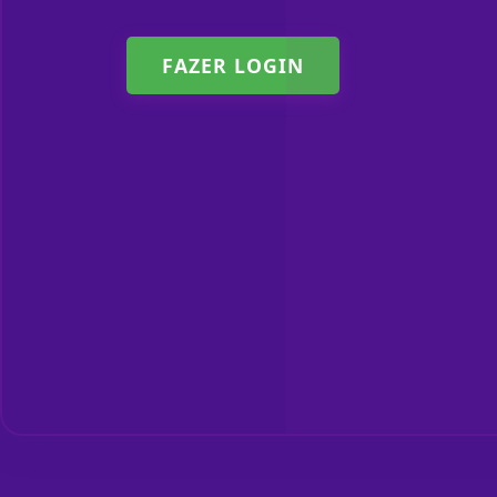
FAZER LOGIN