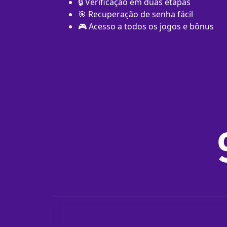
🔒 Verificação em duas etapas
🎯 Recuperação de senha fácil
🎮 Acesso a todos os jogos e bônus