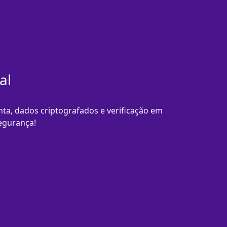
al
ta, dados criptografados e verificação em
egurança!