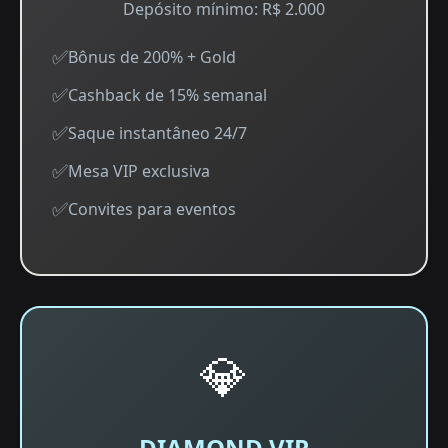
Depósito mínimo: R$ 2.000
Bônus de 200% + Gold
Cashback de 15% semanal
Saque instantâneo 24/7
Mesa VIP exclusiva
Convites para eventos
💎
DIAMOND VIP