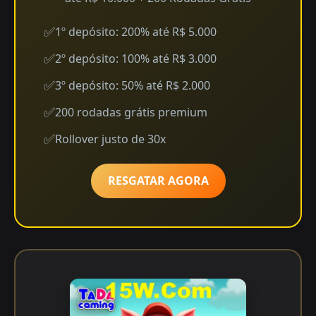
1º depósito: 200% até R$ 5.000
2º depósito: 100% até R$ 3.000
3º depósito: 50% até R$ 2.000
200 rodadas grátis premium
Rollover justo de 30x
RESGATAR AGORA