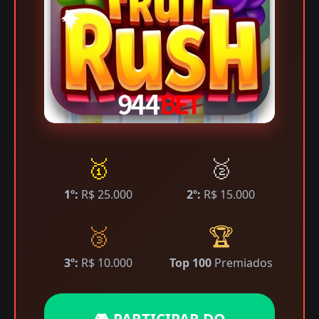
🥇
🥈
1º:
R$ 25.000
2º:
R$ 15.000
🥉
🏆
3º:
R$ 10.000
Top 100
Premiados