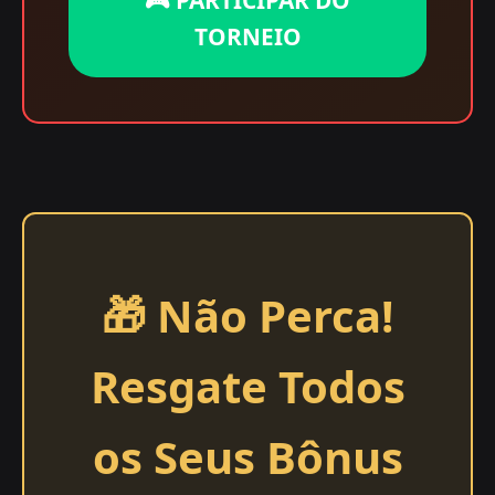
🎮 PARTICIPAR DO
TORNEIO
🎁 Não Perca!
Resgate Todos
os Seus Bônus