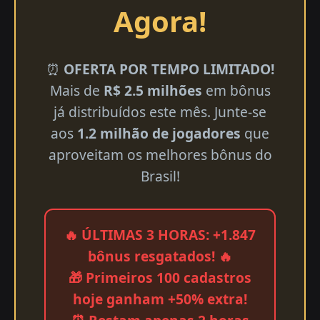
Agora!
⏰
OFERTA POR TEMPO LIMITADO!
Mais de
R$ 2.5 milhões
em bônus
já distribuídos este mês. Junte-se
aos
1.2 milhão de jogadores
que
aproveitam os melhores bônus do
Brasil!
🔥 ÚLTIMAS 3 HORAS: +1.847
bônus resgatados! 🔥
🎁 Primeiros 100 cadastros
hoje ganham +50% extra!