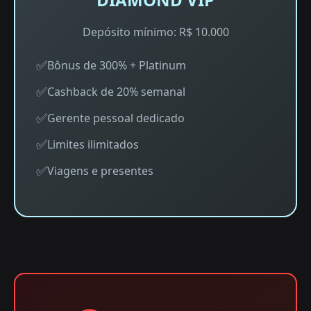
Depósito mínimo: R$ 10.000
Bônus de 300% + Platinum
Cashback de 20% semanal
Gerente pessoal dedicado
Limites ilimitados
Viagens e presentes