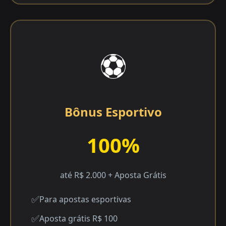
⚽
Bônus Esportivo
100%
até R$ 2.000 + Aposta Grátis
Para apostas esportivas
Aposta grátis R$ 100