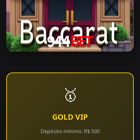
🥇
GOLD VIP
Depósito mínimo: R$ 500