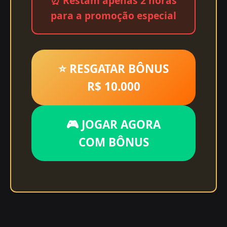
⏰ Restam apenas 2 horas
para a promoção especial
⭐ RESGATAR BÔNUS
R$ 10.000
🎮 JOGAR AGORA
COM BÔNUS