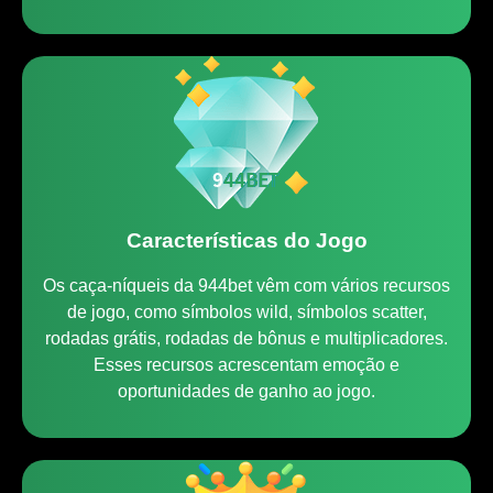
Características do Jogo
Os caça-níqueis da 944bet vêm com vários recursos
de jogo, como símbolos wild, símbolos scatter,
rodadas grátis, rodadas de bônus e multiplicadores.
Esses recursos acrescentam emoção e
oportunidades de ganho ao jogo.