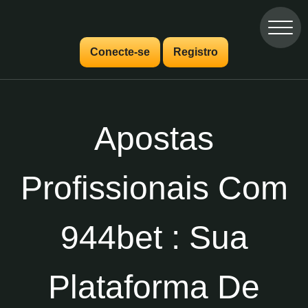
Conecte-se
Registro
Apostas
Profissionais Com
944bet : Sua
Plataforma De