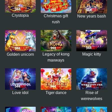
Crystopia
Christmas gift
New years bash
rush
Legacy of kong
Magic kitty
Golden unicorn
maxways
Tiger dance
Love idol
Rise of
werewolves