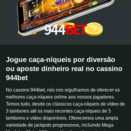
Jogue caça-níqueis por diversão
ou aposte dinheiro real no cassino
944bet
No cassino 944bet, nós nos orgulhamos de oferecer os
melhores caça-níqueis online aos nossos jogadores.
Temos tudo, desde os clássicos caça-níqueis de vídeo de
3 tambores até os mais recentes caça-níqueis de 5
tambores e vídeo disponíveis. Oferecemos uma ampla
variedade de jackpots progressivos, incluindo Mega