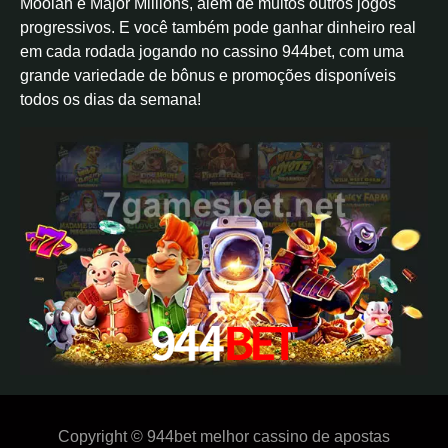
Moolah e Major Millions, além de muitos outros jogos
progressivos. E você também pode ganhar dinheiro real
em cada rodada jogando no cassino 944bet, com uma
grande variedade de bônus e promoções disponíveis
todos os dias da semana!
Copyright © 944bet melhor cassino de apostas