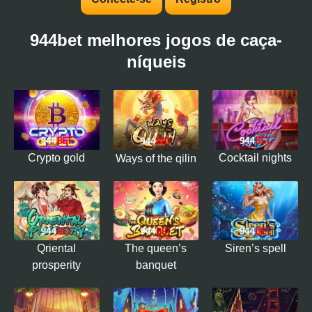
944bet melhores jogos de caça-
níqueis
Crypto gold
Cocktail nights
Ways of the qilin
The queen’s
Siren’s spell
Qriental
banquet
prosperity