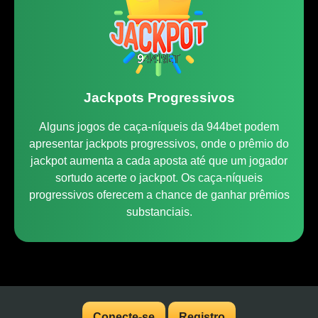
Jackpots Progressivos
Alguns jogos de caça-níqueis da 944bet podem
apresentar jackpots progressivos, onde o prêmio do
jackpot aumenta a cada aposta até que um jogador
sortudo acerte o jackpot. Os caça-níqueis
progressivos oferecem a chance de ganhar prêmios
substanciais.
Conecte-se
Registro