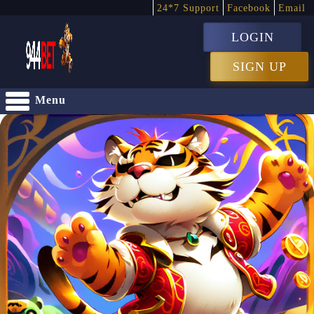
24*7 Support
Facebook
Email
LOGIN
SIGN UP
Menu