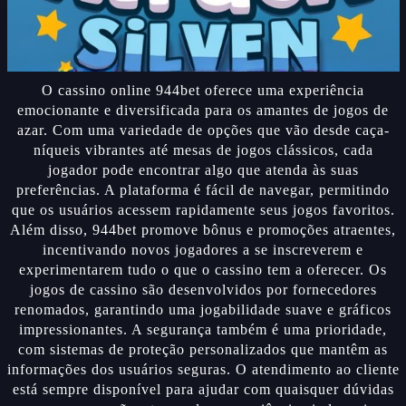
O cassino online 944bet oferece uma experiência
emocionante e diversificada para os amantes de jogos de
azar. Com uma variedade de opções que vão desde caça-
níqueis vibrantes até mesas de jogos clássicos, cada
jogador pode encontrar algo que atenda às suas
preferências. A plataforma é fácil de navegar, permitindo
que os usuários acessem rapidamente seus jogos favoritos.
Além disso, 944bet promove bônus e promoções atraentes,
incentivando novos jogadores a se inscreverem e
experimentarem tudo o que o cassino tem a oferecer. Os
jogos de cassino são desenvolvidos por fornecedores
renomados, garantindo uma jogabilidade suave e gráficos
impressionantes. A segurança também é uma prioridade,
com sistemas de proteção personalizados que mantêm as
informações dos usuários seguras. O atendimento ao cliente
está sempre disponível para ajudar com quaisquer dúvidas