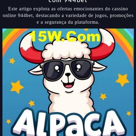
com 944bet
Este artigo explora as ofertas emocionantes do cassino
online 944bet, destacando a variedade de jogos, promoções
e a segurança da plataforma.