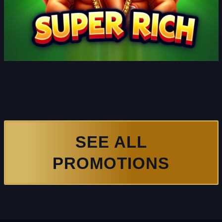
SEE ALL
PROMOTIONS