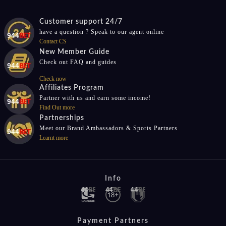
Customer support 24/7
have a question ? Speak to our agent online
Contact CS
New Member Guide
Check out FAQ and guides
Check now
Affiliates Program
Partner with us and earn some income!
Find Out more
Partnerships
Meet our Brand Ambassadors & Sports Partners
Learnt more
Info
Payment Partners